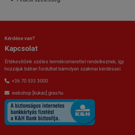
Kérdése van?
Kapcsolat
Értékesítőink széles termékismerettel rendelkeznek, így
hozzájuk bátran fordulhat bármilyen szakmai kérdéssel.
+36 70 533 3000
webshop [kukac] gras.hu