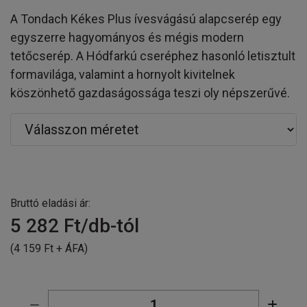
A Tondach Kékes Plus ívesvágású alapcserép egy
egyszerre hagyományos és mégis modern
tetőcserép. A Hódfarkú cseréphez hasonló letisztult
formavilága, valamint a hornyolt kivitelnek
köszönhető gazdaságossága teszi oly népszerűvé.
Bruttó eladási ár:
5 282
Ft/db-tól
(4 159 Ft + ÁFA)