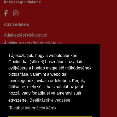
Közösségi oldalaink
Adatvédelem
Adatkezlési tájékoztató
Általános szerződési feltételek
Elállási nyilatkozat
Tájékoztatjuk, hogy a weboldalunkon
Impresszum
Cookie-kat (sütiket) használunk az adatok
Süti beállítások
gyűjtésére a honlap megfelelő működésének
Információk
biztosítása, valamint a weboldal
minőségének javítása érdekében. Kérjük,
Hírek, cikkek
állítsa be, mely sütik használatához járul
Kapcsolat
hozzá, vagy fogadja el valamennyi sütit
Letölthető dokumentumok
egyszerre.
Beállítások elvégzése
Rólunk
További információt kérek
Szállítási feltételek