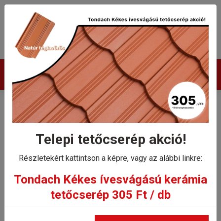
Termékek
Tondach Kékes Plus íves
hornyolt gerinccserép
Telepi tetőcserép akció!
gerincrögzítővel
Részletekért kattintson a képre, vagy az alábbi linkre:
Tondach Kékes ívesvágású kerámia
Kezdőlap
tetőcserép 305 Ft / db
Tondach Kékes Plus íves hornyolt gerinccserép
gerincrögzítővel