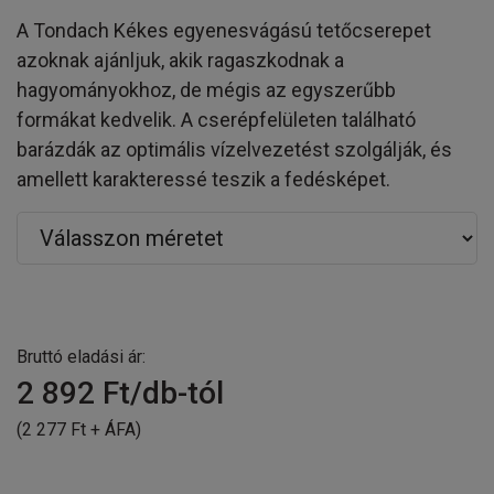
A Tondach Kékes egyenesvágású tetőcserepet
azoknak ajánljuk, akik ragaszkodnak a
hagyományokhoz, de mégis az egyszerűbb
formákat kedvelik. A cserépfelületen található
barázdák az optimális vízelvezetést szolgálják, és
amellett karakteressé teszik a fedésképet.
Bruttó eladási ár:
2 892
Ft/db-tól
(2 277 Ft + ÁFA)