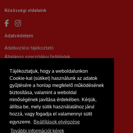
Közösségi oldalaink
Adatvédelem
Adatkezlési tájékoztató
Általános szerződési feltételek
Elállási nyilatkozat
Tájékoztatjuk, hogy a weboldalunkon
Impresszum
Cookie-kat (sütiket) használunk az adatok
Süti beállítások
gyűjtésére a honlap megfelelő működésének
Információk
biztosítása, valamint a weboldal
minőségének javítása érdekében. Kérjük,
Hírek, cikkek
állítsa be, mely sütik használatához járul
Kapcsolat
hozzá, vagy fogadja el valamennyi sütit
Letölthető dokumentumok
egyszerre.
Beállítások elvégzése
Rólunk
További információt kérek