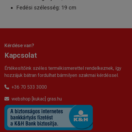
Fedési szélesség: 19 cm
Kérdése van?
Kapcsolat
Értékesítőink széles termékismerettel rendelkeznek, így
hozzájuk bátran fordulhat bármilyen szakmai kérdéssel.
+36 70 533 3000
webshop [kukac] gras.hu