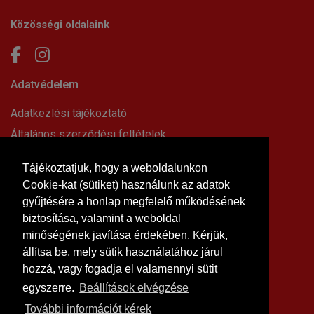
Közösségi oldalaink
Adatvédelem
Adatkezlési tájékoztató
Általános szerződési feltételek
Elállási nyilatkozat
Tájékoztatjuk, hogy a weboldalunkon
Impresszum
Cookie-kat (sütiket) használunk az adatok
Süti beállítások
gyűjtésére a honlap megfelelő működésének
Információk
biztosítása, valamint a weboldal
minőségének javítása érdekében. Kérjük,
Hírek, cikkek
állítsa be, mely sütik használatához járul
Kapcsolat
hozzá, vagy fogadja el valamennyi sütit
Letölthető dokumentumok
egyszerre.
Beállítások elvégzése
Rólunk
További információt kérek