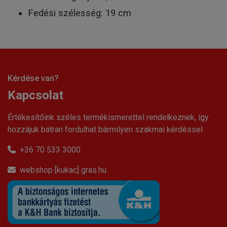
Fedési szélesség: 19 cm
Kérdése van?
Kapcsolat
Értékesítőink széles termékismerettel rendelkeznek, így
hozzájuk bátran fordulhat bármilyen szakmai kérdéssel.
+36 70 533 3000
webshop [kukac] gras.hu