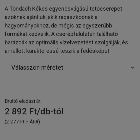
A Tondach Kékes egyenesvágású tetőcserepet
azoknak ajánljuk, akik ragaszkodnak a
hagyományokhoz, de mégis az egyszerűbb
formákat kedvelik. A cserépfelületen található
barázdák az optimális vízelvezetést szolgálják, és
amellett karakteressé teszik a fedésképet.
Bruttó eladási ár:
2 892
Ft/db-tól
(2 277 Ft + ÁFA)