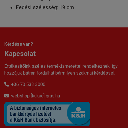
Fedési szélesség: 19 cm
Kérdése van?
Kapcsolat
Értékesítőink széles termékismerettel rendelkeznek, így
hozzájuk bátran fordulhat bármilyen szakmai kérdéssel.
+36 70 533 3000
webshop [kukac] gras.hu