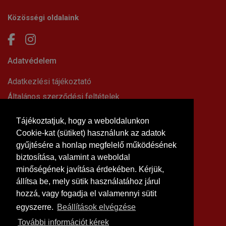
Közösségi oldalaink
Adatvédelem
Adatkezlési tájékoztató
Általános szerződési feltételek
Elállási nyilatkozat
Tájékoztatjuk, hogy a weboldalunkon
Impresszum
Cookie-kat (sütiket) használunk az adatok
Süti beállítások
gyűjtésére a honlap megfelelő működésének
Információk
biztosítása, valamint a weboldal
minőségének javítása érdekében. Kérjük,
Hírek, cikkek
állítsa be, mely sütik használatához járul
Kapcsolat
hozzá, vagy fogadja el valamennyi sütit
Letölthető dokumentumok
egyszerre.
Beállítások elvégzése
Rólunk
További információt kérek