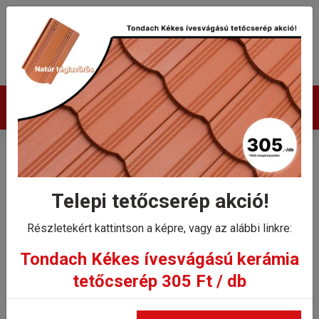
Termékek
Tondach Kékes egyenes
sajtolt sima gerinccserép
Telepi tetőcserép akció!
gerincrögzítővel
Részletekért kattintson a képre, vagy az alábbi linkre:
Tondach Kékes ívesvágású kerámia
Kezdőlap
tetőcserép 305 Ft / db
Tondach Kékes egyenes sajtolt sima gerinccserép
gerincrögzítővel