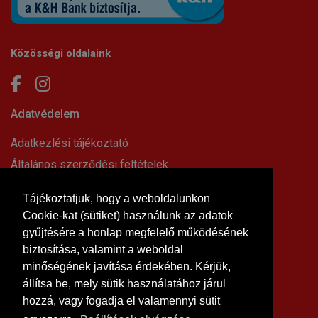
Közösségi oldalaink
Adatvédelem
Adatkezlési tájékoztató
Általános szerződési feltételek
Elállási nyilatkozat
Tájékoztatjuk, hogy a weboldalunkon
Impresszum
Cookie-kat (sütiket) használunk az adatok
Süti beállítások
gyűjtésére a honlap megfelelő működésének
Információk
biztosítása, valamint a weboldal
minőségének javítása érdekében. Kérjük,
Hírek, cikkek
állítsa be, mely sütik használatához járul
Kapcsolat
hozzá, vagy fogadja el valamennyi sütit
Letölthető dokumentumok