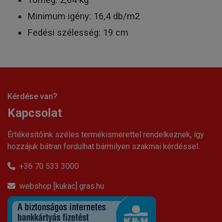
Minimum igény: 16,4 db/m2
Fedési szélesség: 19 cm
Kérdése van?
Kapcsolat
Értékesítőink széles termékismerettel rendelkeznek, így
hozzájuk bátran fordulhat bármilyen szakmai kérdéssel.
+36 70 533 3000
webshop [kukac] gras.hu