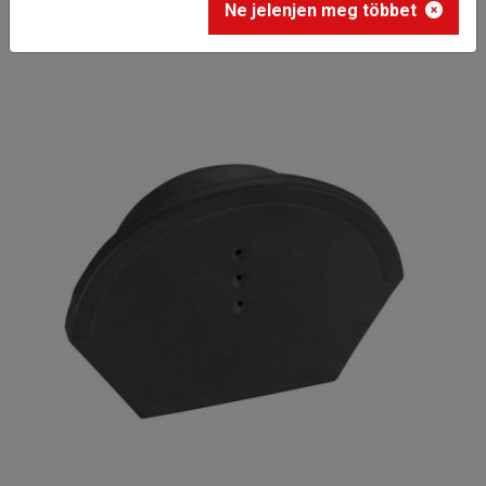
Ne jelenjen meg többet
sajtolt gerinc kezdő- és lezáró elem 17 cm