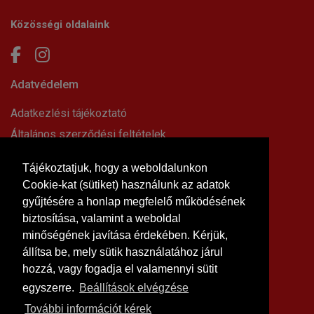
Közösségi oldalaink
Adatvédelem
Adatkezlési tájékoztató
Általános szerződési feltételek
Elállási nyilatkozat
Tájékoztatjuk, hogy a weboldalunkon
Impresszum
Cookie-kat (sütiket) használunk az adatok
Süti beállítások
gyűjtésére a honlap megfelelő működésének
Információk
biztosítása, valamint a weboldal
minőségének javítása érdekében. Kérjük,
Hírek, cikkek
állítsa be, mely sütik használatához járul
Kapcsolat
hozzá, vagy fogadja el valamennyi sütit
Letölthető dokumentumok
egyszerre.
Beállítások elvégzése
Rólunk
További információt kérek