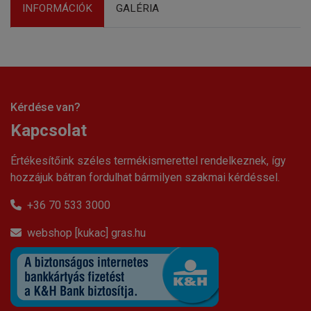
INFORMÁCIÓK
GALÉRIA
Kérdése van?
Kapcsolat
Értékesítőink széles termékismerettel rendelkeznek, így
hozzájuk bátran fordulhat bármilyen szakmai kérdéssel.
+36 70 533 3000
webshop [kukac] gras.hu