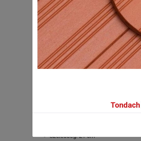
fedéskép reprodu
Bruttó eladási ár:
4 240
Ft/db-tól
(3 339 Ft + ÁFA)
INFORMÁCIÓK
GALÉRIA
Tondach 
Műszaki adatok:
Hosszúság: 40 cm
Szélesség: 21 cm