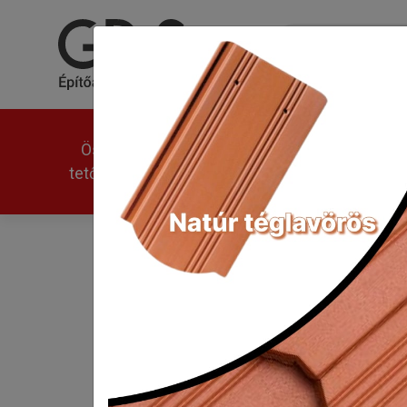
Összes
Univerzális
Modern
tetőcserép
Tondach Pilis íves horny
Kezdőlap
Tondach Pilis íves hornyolt XX
Klasszikus forma,
Tondach Pilis íve