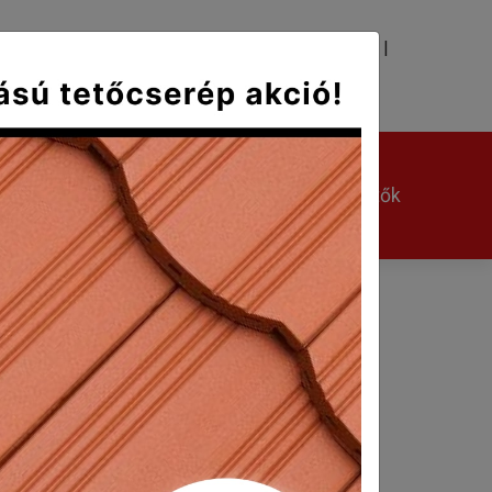
|
|
TÉS
KAPCSOLAT
Kerámia kiegészítők
Egyéb kiegészítők
ővel
azdaságosan. Többek között ezek a a
tásakor gyakran felmerülő elvárás a Táska