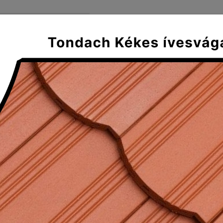
FŐOLDAL
SZÁLLÍTÁS ÉS FIZE
Mediterran
Klasszikus
Tradícionális
Plus
olt XXL gerinccserép gerincrögzít
L gerinccserép gerincrögzítővel
 letisztult vonalak, egyszerűség, és mindez rendkívül g
svágású tetőcserép jellemzői. A műemléki épületek felújí