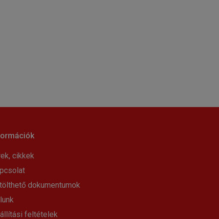
formációk
rek, cikkek
pcsolat
tölthető dokumentumok
lunk
állítási feltételek