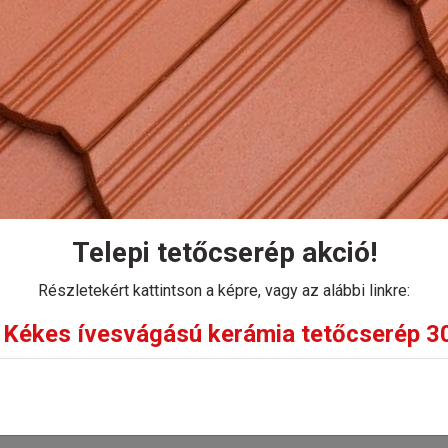
kálása gazdaságosan, alacsony súlyterhelés mellett.
Kosárba
Telepi tetőcserép akció!
Részletekért kattintson a képre, vagy az alábbi linkre:
Kékes ívesvágású kerámia tetőcserép 30