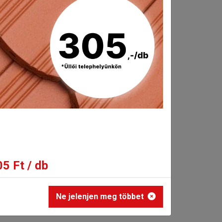
5 Ft / db
Ne jelenjen meg többet