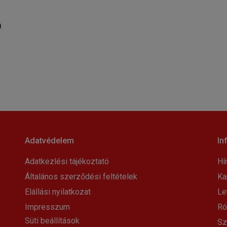
m
Adatvédelem
In
Adatkezlési tájékoztató
Hí
Általános szerződési feltételek
Ka
Elállási nyilatkozat
Le
Impresszum
Ró
Süti beállítások
Sz