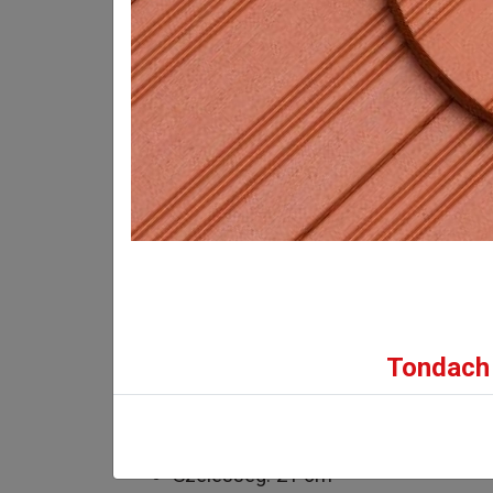
fedéskép reprodu
Bruttó eladási ár:
12 659
Ft/db-tól
(9 968 Ft + ÁFA)
INFORMÁCIÓK
GALÉRIA
Tondach 
Műszaki adatok:
Hosszúság: 40 cm
Szélesség: 21 cm