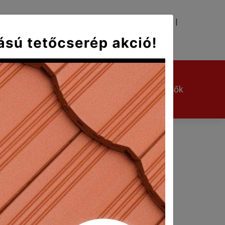
|
|
TÉS
KAPCSOLAT
Kerámia kiegészítők
Egyéb kiegészítők
azdaságosan. Többek között ezek a a
tásakor gyakran felmerülő elvárás a Táska