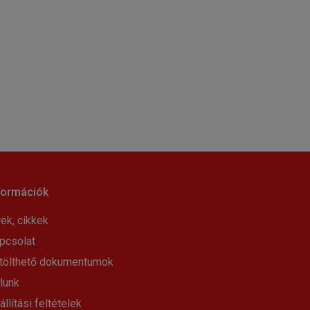
formációk
rek, cikkek
pcsolat
tölthető dokumentumok
lunk
állítási feltételek