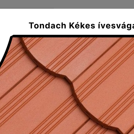
FŐOLDAL
SZÁLLÍTÁS ÉS FIZE
Mediterran
Klasszikus
Tradícionális
Plus
olt kezdő gerinccserép 17 cm
ezdő gerinccserép 17 cm
 letisztult vonalak, egyszerűség, és mindez rendkívül g
svágású tetőcserép jellemzői. A műemléki épületek felújí