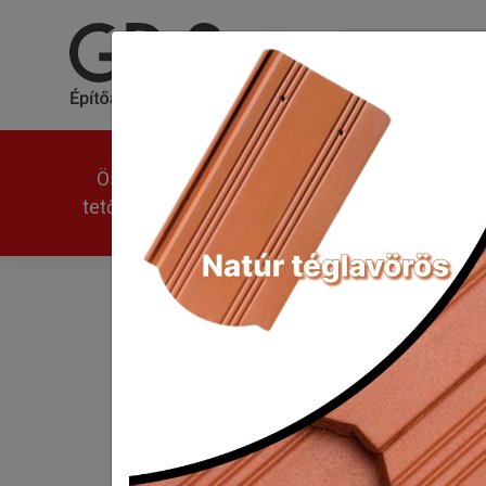
Összes
Univerzális
Modern
tetőcserép
Tondach Pilis íves horny
Kezdőlap
Tondach Pilis íves hornyolt k
Klasszikus forma,
Tondach Pilis íve