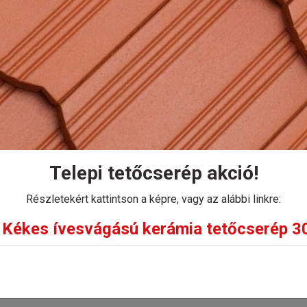
kálása gazdaságosan, alacsony súlyterhelés mellett.
Kosárba
Telepi tetőcserép akció!
Részletekért kattintson a képre, vagy az alábbi linkre:
Kékes ívesvágású kerámia tetőcserép 30