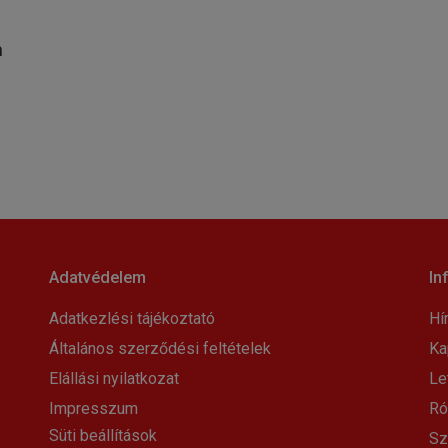
m
Adatvédelem
In
Adatkezlési tájékoztató
Hí
Általános szerződési feltételek
Ka
Elállási nyilatkozat
Le
Impresszum
Ró
Süti beállítások
Sz