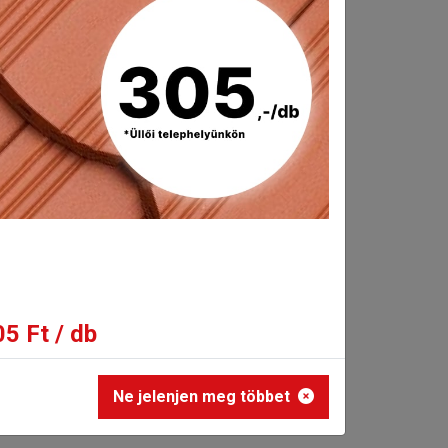
5 Ft / db
Ne jelenjen meg többet