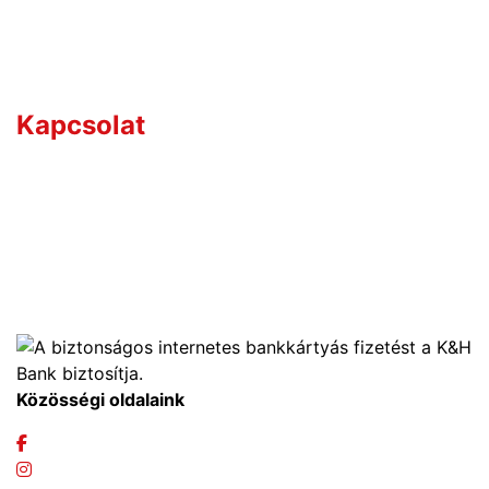
Kérdése van?
Kapcsolat
Értékesítőink széles termékismerettel rendelkeznek,
így hozzájuk bátran fordulhat bármilyen szakmai
kérdéssel.
+36 70 533 3000
webshop [kukac] gras.hu
Közösségi oldalaink