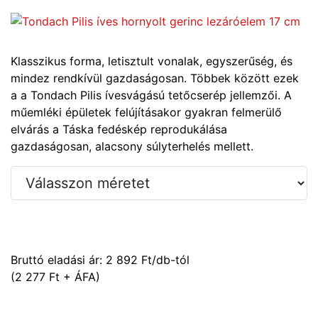
Klasszikus forma, letisztult vonalak, egyszerűség, és
mindez rendkívül gazdaságosan. Többek között ezek
a a Tondach Pilis ívesvágású tetőcserép jellemzői. A
műemléki épületek felújításakor gyakran felmerülő
elvárás a Táska fedéskép reprodukálása
gazdaságosan, alacsony súlyterhelés mellett.
Bruttó eladási ár:
2 892
Ft/db-tól
(2 277 Ft + ÁFA)