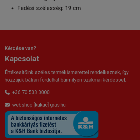
Fedési szélesség: 19 cm
Kérdése van?
Kapcsolat
Értékesítőink széles termékismerettel rendelkeznek, így
hozzájuk bátran fordulhat bármilyen szakmai kérdéssel.
+36 70 533 3000
webshop [kukac] gras.hu