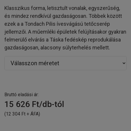
Klasszikus forma, letisztult vonalak, egyszerűség,
és mindez rendkívül gazdaságosan. Többek között
ezek a a Tondach Pilis ívesvágású tetőcserép
jellemzői. A műemléki épületek felújításakor gyakran
felmerülő elvárás a Táska fedéskép reprodukálása
gazdaságosan, alacsony súlyterhelés mellett.
Bruttó eladási ár:
15 626
Ft/db-tól
(12 304 Ft + ÁFA)