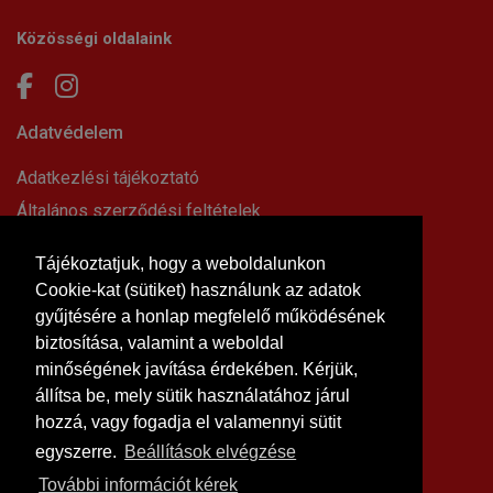
Közösségi oldalaink
Adatvédelem
Adatkezlési tájékoztató
Általános szerződési feltételek
Elállási nyilatkozat
Tájékoztatjuk, hogy a weboldalunkon
Impresszum
Cookie-kat (sütiket) használunk az adatok
Süti beállítások
gyűjtésére a honlap megfelelő működésének
Információk
biztosítása, valamint a weboldal
minőségének javítása érdekében. Kérjük,
Hírek, cikkek
állítsa be, mely sütik használatához járul
Kapcsolat
hozzá, vagy fogadja el valamennyi sütit
Letölthető dokumentumok
egyszerre.
Beállítások elvégzése
Rólunk
További információt kérek