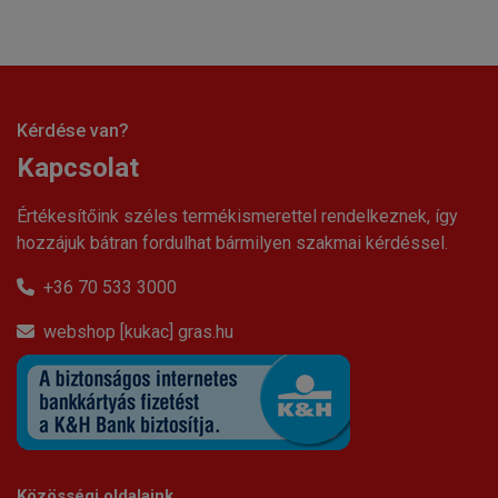
Kérdése van?
Kapcsolat
Értékesítőink széles termékismerettel rendelkeznek, így
hozzájuk bátran fordulhat bármilyen szakmai kérdéssel.
+36 70 533 3000
webshop [kukac] gras.hu
Közösségi oldalaink