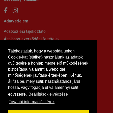
Adatvédelem
Adatkezlési tájékoztató
Általános szerződési feltételek
Elállási nyilatkozat
Tájékoztatjuk, hogy a weboldalunkon
Impresszum
Cookie-kat (sütiket) használunk az adatok
Süti beállítások
gyűjtésére a honlap megfelelő működésének
Információk
biztosítása, valamint a weboldal
minőségének javítása érdekében. Kérjük,
Hírek, cikkek
állítsa be, mely sütik használatához járul
Kapcsolat
hozzá, vagy fogadja el valamennyi sütit
Letölthető dokumentumok
egyszerre.
Beállítások elvégzése
Rólunk
További információt kérek
Szállítási feltételek