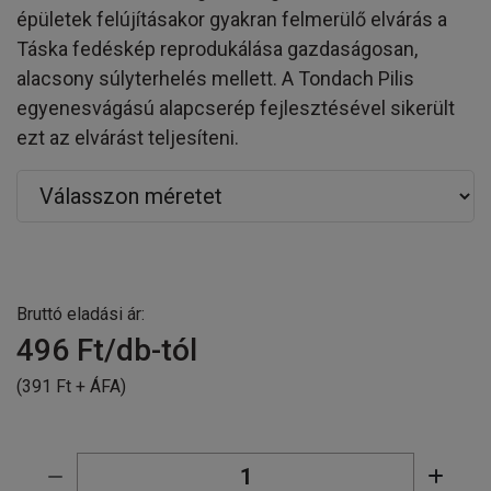
épületek felújításakor gyakran felmerülő elvárás a
Táska fedéskép reprodukálása gazdaságosan,
alacsony súlyterhelés mellett. A Tondach Pilis
egyenesvágású alapcserép fejlesztésével sikerült
ezt az elvárást teljesíteni.
Bruttó eladási ár:
496
Ft/db-tól
(391 Ft + ÁFA)