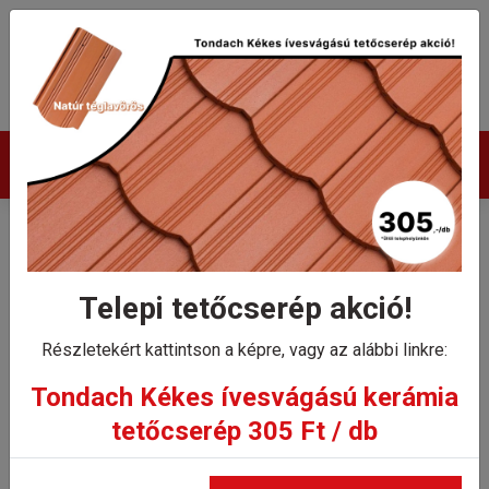
Termékek
Tondach Pilis egyenes
félcserép (egyenesvágású)
Telepi tetőcserép akció!
Részletekért kattintson a képre, vagy az alábbi linkre:
Kezdőlap
Tondach Pilis egyenes félcserép (egyenesvágású)
Tondach Kékes ívesvágású kerámia
tetőcserép 305 Ft / db