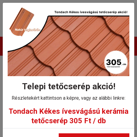
Termékek
Tondach Pilis egyenes
hornyolt XXL gerinccserép
Telepi tetőcserép akció!
gerincrögzítővel
Részletekért kattintson a képre, vagy az alábbi linkre:
Tondach Kékes ívesvágású kerámia
Kezdőlap
tetőcserép 305 Ft / db
Tondach Pilis egyenes hornyolt XXL gerinccserép
gerincrögzítővel