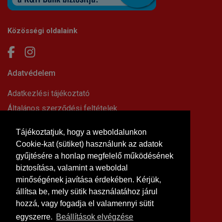
Közösségi oldalaink
Adatvédelem
Adatkezlési tájékoztató
Általános szerződési feltételek
Elállási nyilatkozat
Tájékoztatjuk, hogy a weboldalunkon
Impresszum
Cookie-kat (sütiket) használunk az adatok
Süti beállítások
gyűjtésére a honlap megfelelő működésének
Információk
biztosítása, valamint a weboldal
minőségének javítása érdekében. Kérjük,
Hírek, cikkek
állítsa be, mely sütik használatához járul
Kapcsolat
hozzá, vagy fogadja el valamennyi sütit
Letölthető dokumentumok
egyszerre.
Beállítások elvégzése