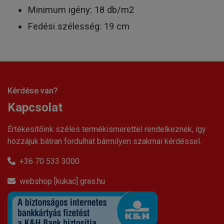
Minimum igény: 18 db/m2
Fedési szélesség: 19 cm
Kérdése van?
Kapcsolat
Értékesítőink széles termékismerettel rendelkeznek, így
hozzájuk bátran fordulhat bármilyen szakmai kérdéssel.
+36 70 533 3000
webshop [kukac] gras.hu