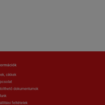
formációk
rek, cikkek
pcsolat
tölthető dokumentumok
lunk
állítási feltételek