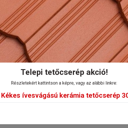
 Pilis egyenesvágású alapcserép fejlesztésével sikerült e
Kosárba
Telepi tetőcserép akció!
Részletekért kattintson a képre, vagy az alábbi linkre:
Kékes ívesvágású kerámia tetőcserép 30