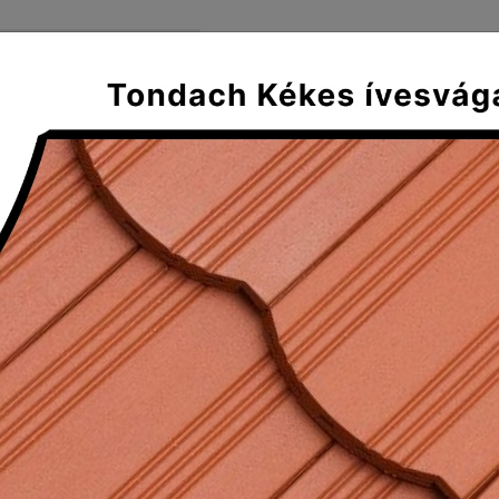
FŐOLDAL
SZÁLLÍTÁS ÉS FIZE
Mediterran
Klasszikus
Tradícionális
Plus
ornyolt hármas gerincelosztó ele
lt hármas gerincelosztó elem 17 cm
 letisztult vonalak, egyszerűség, és mindez rendkívül 
kran felmerülő elvárás a Táska fedéskép reprodukálása 