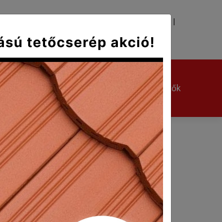
|
|
TÉS
KAPCSOLAT
Kerámia kiegészítők
Egyéb kiegészítők
m 17 cm
gazdaságosan. A műemléki épületek
gazdaságosan, alacsony súlyterhelés