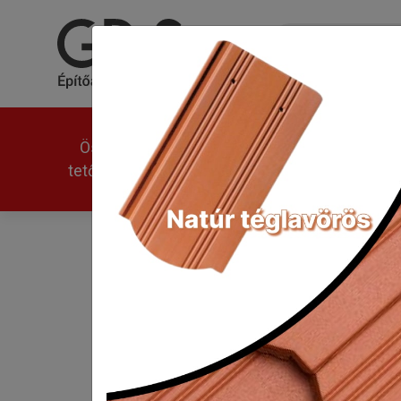
Összes
Univerzális
Modern
tetőcserép
Tondach Pilis egyenes h
Kezdőlap
Tondach Pilis egyenes hornyo
Klasszikus forma,
felújításakor gya