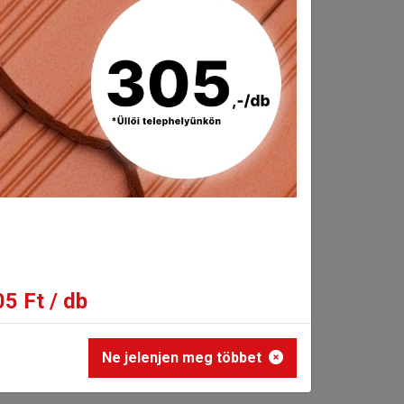
zt az elvárást teljesíteni.
5 Ft / db
Ne jelenjen meg többet