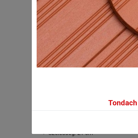
mellett. A Tondach
Bruttó eladási ár:
20 997
Ft/db-tól
(16 533 Ft + ÁFA)
INFORMÁCIÓK
GALÉRIA
Tondach 
Műszaki adatok:
Hosszúság: 40 cm
Szélesség: 21 cm