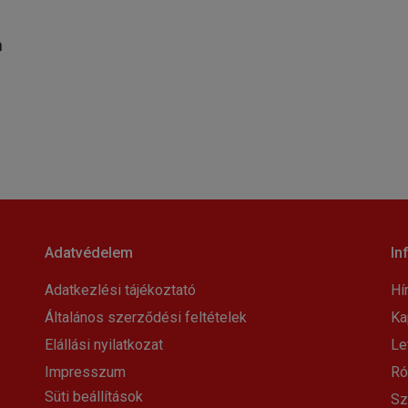
m
Adatvédelem
In
Adatkezlési tájékoztató
Hí
Általános szerződési feltételek
Ka
Elállási nyilatkozat
Le
Impresszum
Ró
Süti beállítások
Sz