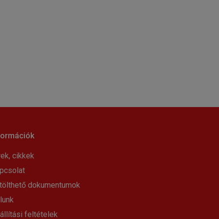
formációk
rek, cikkek
pcsolat
tölthető dokumentumok
lunk
állítási feltételek