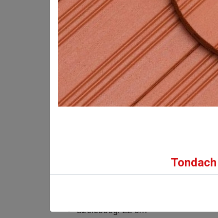
Kiemelkedő törösz
Bruttó eladási ár:
12 659
Ft/db-tól
(9 968 Ft + ÁFA)
INFORMÁCIÓK
GALÉRIA
Tondach 
Műszaki adatok:
Hosszúság: 40 cm
Szélesség: 22 cm