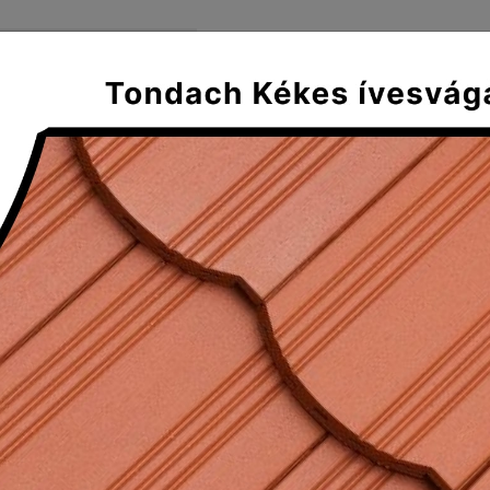
FŐOLDAL
SZÁLLÍTÁS ÉS FIZE
Mediterran
Klasszikus
Tradícionális
Plus
es hornyolt kezdő gerinccserép 1
rnyolt kezdő gerinccserép 17 cm
Max egyenesvágású alapcserép egyik fő különlegessége, 
en reprodukálja a Táska fedésképet, közel fele akkora 