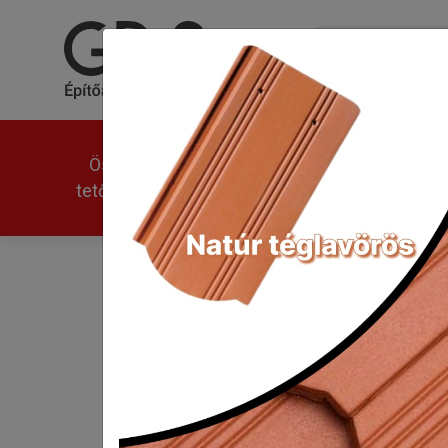
Összes
Univerzális
Modern
tetőcserép
Tondach Pilis Max egyen
Kezdőlap
Tondach Pilis Max egyenes ho
A Tondach Pilis 
a lehető leghűebb