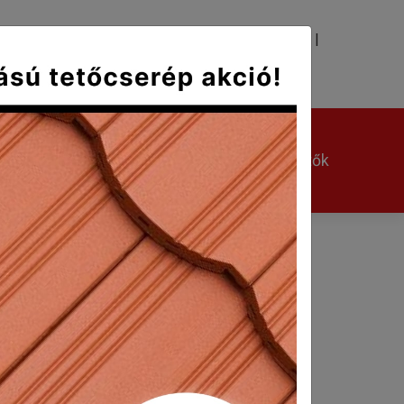
|
|
TÉS
KAPCSOLAT
Kerámia kiegészítők
Egyéb kiegészítők
7 cm
hogy a cserép élének homogén kialakítása
anyagszükséglettel négyzetméterenként.