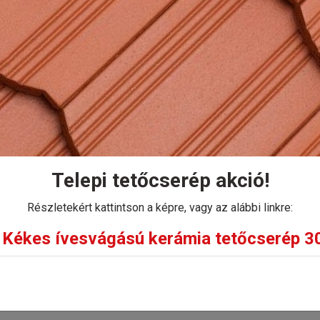
ilárdsága rendkívül ellenállóvá teszi a környezeti hatá
Kosárba
Telepi tetőcserép akció!
Részletekért kattintson a képre, vagy az alábbi linkre:
Kékes ívesvágású kerámia tetőcserép 30