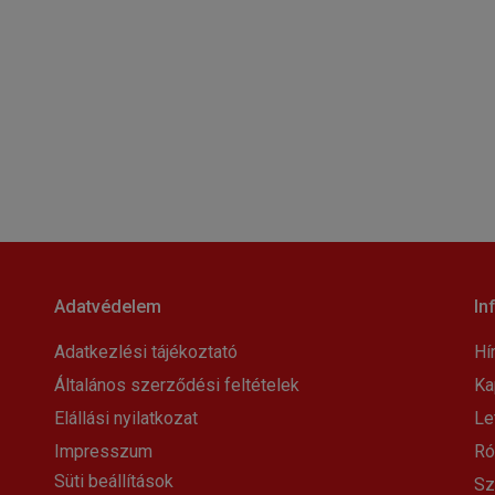
Adatvédelem
In
Adatkezlési tájékoztató
Hí
Általános szerződési feltételek
Ka
Elállási nyilatkozat
Le
Impresszum
Ró
Süti beállítások
Sz