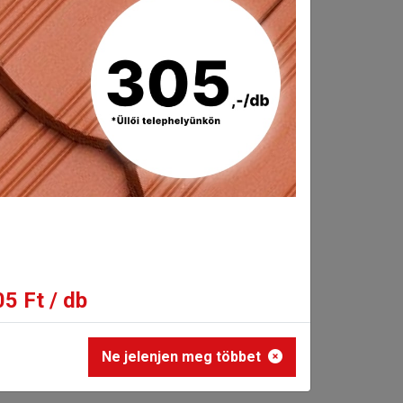
ssokkal szemben.
5 Ft / db
Ne jelenjen meg többet