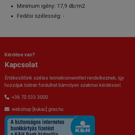
Minimum igény: 17,9 db/m2
Fedési szélesség: -
Kérdése van?
Kapcsolat
Értékesítőink széles termékismerettel rendelkeznek, így
hozzájuk bátran fordulhat bármilyen szakmai kérdéssel.
+36 70 533 3000
webshop [kukac] gras.hu