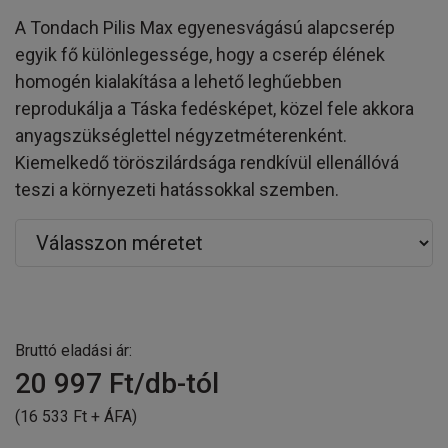
A Tondach Pilis Max egyenesvágású alapcserép
egyik fő különlegessége, hogy a cserép élének
homogén kialakítása a lehető leghűebben
reprodukálja a Táska fedésképet, közel fele akkora
anyagszükséglettel négyzetméterenként.
Kiemelkedő töröszilárdsága rendkívül ellenállóvá
teszi a környezeti hatássokkal szemben.
Bruttó eladási ár:
20 997
Ft/db-tól
(16 533 Ft + ÁFA)