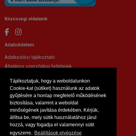
Közösségi oldalaink
Adatvédelem
Adatkezlési tájékoztató
Általános szerződési feltételek
Elállási nyilatkozat
Tájékoztatjuk, hogy a weboldalunkon
Impresszum
Cookie-kat (sütiket) használunk az adatok
Süti beállítások
gyűjtésére a honlap megfelelő működésének
Információk
biztosítása, valamint a weboldal
minőségének javítása érdekében. Kérjük,
Hírek, cikkek
állítsa be, mely sütik használatához járul
Kapcsolat
hozzá, vagy fogadja el valamennyi sütit
Letölthető dokumentumok
egyszerre.
Beállítások elvégzése