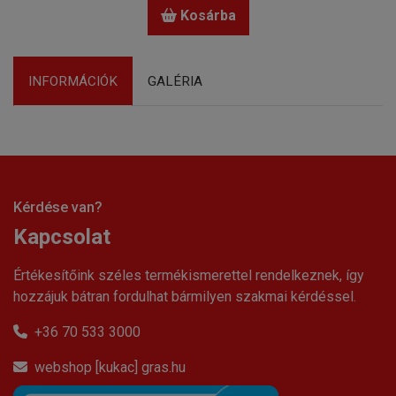
Kosárba
INFORMÁCIÓK
GALÉRIA
Kérdése van?
Kapcsolat
Értékesítőink széles termékismerettel rendelkeznek, így
hozzájuk bátran fordulhat bármilyen szakmai kérdéssel.
+36 70 533 3000
webshop [kukac] gras.hu