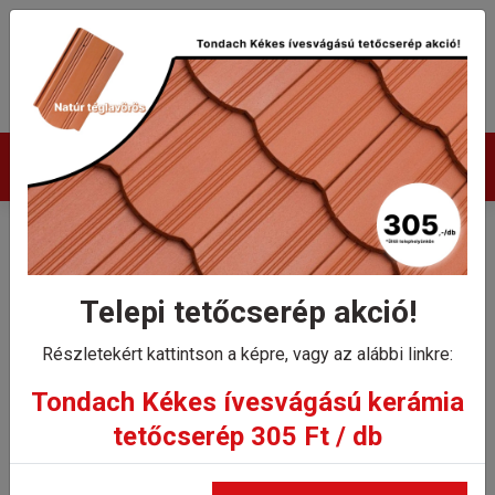
Termékek
Tondach hornyolt XXL
gerinccserép
Telepi tetőcserép akció!
rögzítőkapoccsal (H2)
Részletekért kattintson a képre, vagy az alábbi linkre:
Hódfarkú, Kékes, Pilis
Tondach Kékes ívesvágású kerámia
tetőcserép 305 Ft / db
tetőcserepekhez