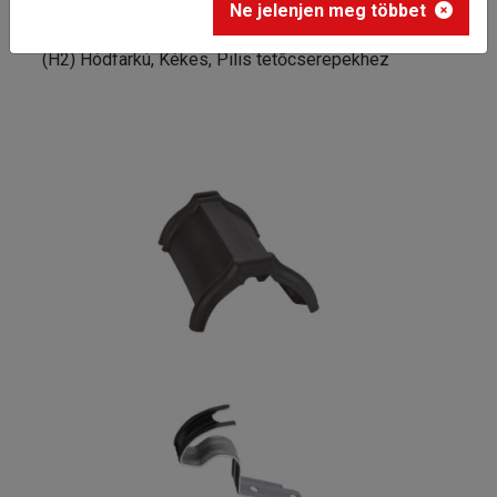
Kezdőlap
Ne jelenjen meg többet
Tondach hornyolt XXL gerinccserép rögzítőkapoccsal
(H2) Hódfarkú, Kékes, Pilis tetőcserepekhez