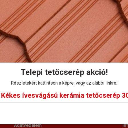
Kosárba
Telepi tetőcserép akció!
Részletekért kattintson a képre, vagy az alábbi linkre:
Kékes ívesvágású kerámia tetőcserép 30
Adatvédelem
In