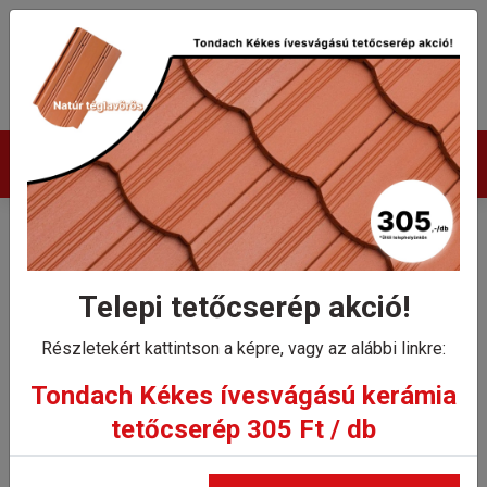
Termékek
Tondach Ereszcsatorna 333
4m
Telepi tetőcserép akció!
Részletekért kattintson a képre, vagy az alábbi linkre:
Kezdőlap
Tondach Ereszcsatorna 333 4m
Tondach Kékes ívesvágású kerámia
tetőcserép 305 Ft / db