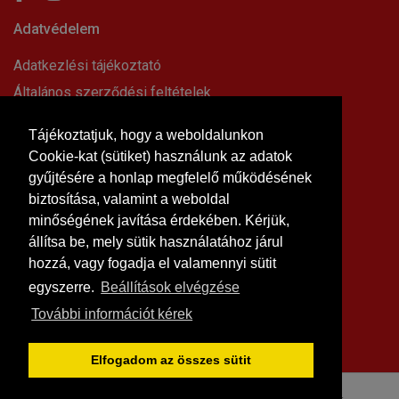
Adatvédelem
Adatkezlési tájékoztató
Általános szerződési feltételek
Elállási nyilatkozat
Tájékoztatjuk, hogy a weboldalunkon
Impresszum
Cookie-kat (sütiket) használunk az adatok
Süti beállítások
gyűjtésére a honlap megfelelő működésének
Információk
biztosítása, valamint a weboldal
minőségének javítása érdekében. Kérjük,
Hírek, cikkek
állítsa be, mely sütik használatához járul
Kapcsolat
hozzá, vagy fogadja el valamennyi sütit
Letölthető dokumentumok
egyszerre.
Beállítások elvégzése
Rólunk
További információt kérek
Szállítási feltételek
Vásárlási feltételek
Elfogadom az összes sütit