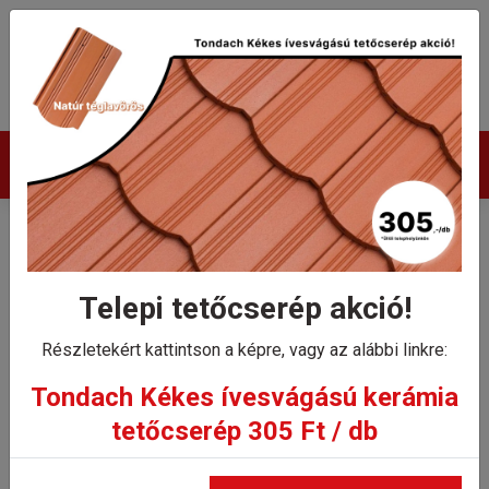
Termékek
Tondach Homlokdeszka
kampó 333
Telepi tetőcserép akció!
Részletekért kattintson a képre, vagy az alábbi linkre:
Kezdőlap
Tondach Homlokdeszka kampó 333
Tondach Kékes ívesvágású kerámia
tetőcserép 305 Ft / db