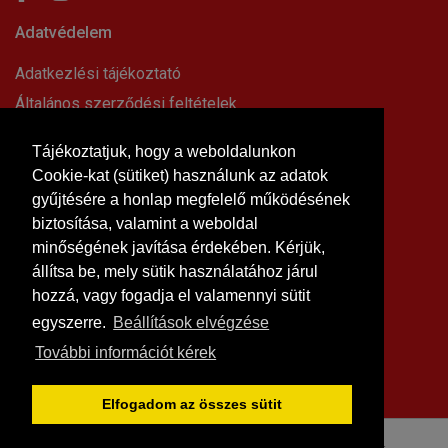
Adatvédelem
Adatkezlési tájékoztató
Általános szerződési feltételek
Elállási nyilatkozat
Tájékoztatjuk, hogy a weboldalunkon
Impresszum
Cookie-kat (sütiket) használunk az adatok
Süti beállítások
gyűjtésére a honlap megfelelő működésének
Információk
biztosítása, valamint a weboldal
minőségének javítása érdekében. Kérjük,
Hírek, cikkek
állítsa be, mely sütik használatához járul
Kapcsolat
hozzá, vagy fogadja el valamennyi sütit
Letölthető dokumentumok
egyszerre.
Beállítások elvégzése
Rólunk
További információt kérek
Szállítási feltételek
Vásárlási feltételek
Elfogadom az összes sütit