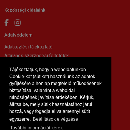
Közösségi oldalaink
Adatvédelem
Adatkezlési tájékoztató
Általános szerződési feltételek
Elállási nyilatkozat
Tájékoztatjuk, hogy a weboldalunkon
Impresszum
Cookie-kat (sütiket) használunk az adatok
Süti beállítások
gyűjtésére a honlap megfelelő működésének
Információk
biztosítása, valamint a weboldal
minőségének javítása érdekében. Kérjük,
Hírek, cikkek
állítsa be, mely sütik használatához járul
Kapcsolat
hozzá, vagy fogadja el valamennyi sütit
Letölthető dokumentumok
egyszerre.
Beállítások elvégzése
Rólunk
További információt kérek