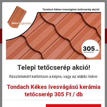
Termékek
Tondach Planoton 9 XXL
Design gerinccserép
Telepi tetőcserép akció!
rögzítőkapoccsal
Részletekért kattintson a képre, vagy az alábbi linkre:
Tondach Kékes ívesvágású kerámia
Kezdőlap
tetőcserép 305 Ft / db
Tondach Planoton 9 XXL Design gerinccserép
rögzítőkapoccsal