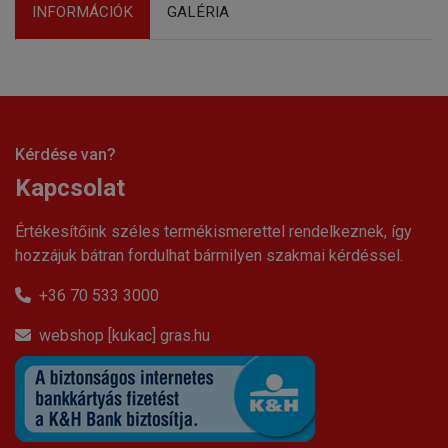
INFORMÁCIÓK
GALÉRIA
Kérdése van?
Kapcsolat
Értékesítőink széles termékismerettel rendelkeznek, így
hozzájuk bátran fordulhat bármilyen szakmai kérdéssel.
+36 70 533 3000
webshop [kukac] gras.hu