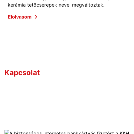
kerámia tetőcserepek nevei megváltoztak.
Elolvasom
Kérdése van?
Kapcsolat
Értékesítőink széles termékismerettel rendelkeznek,
így hozzájuk bátran fordulhat bármilyen szakmai
kérdéssel.
+36 70 533 3000
webshop [kukac] gras.hu